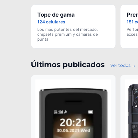
Tope de gama
Pre
124 celulares
151 c
Los más potentes del mercado:
Perfo
chipsets premium y cámaras de
acces
punta.
Últimos publicados
Ver todos →