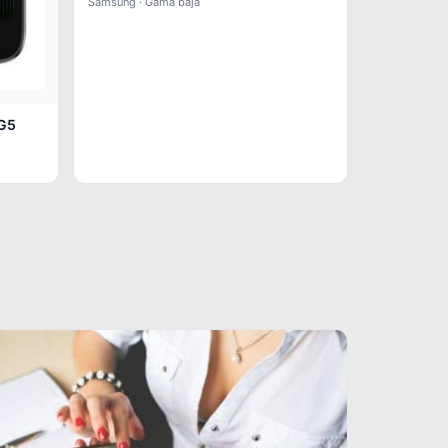
Samsung · Gama baja
 G5