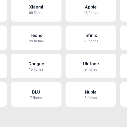
Xiaomi
Apple
99 fichas
46 fichas
Tecno
Infinix
20 fichas
20 fichas
Doogee
Ulefone
10 fichas
9 fichas
BLU
Nubia
7 fichas
6 fichas