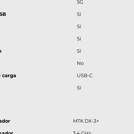
5G
USB
Sí
Sí
Sí
h
Sí
No
e carga
USB-C
Sí
ador
MTK DX-3+
sador
3.4 GHz