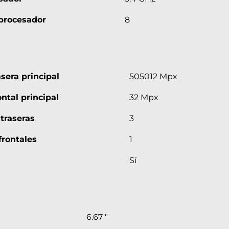
 procesador
8
sera principal
505012 Mpx
ntal principal
32 Mpx
traseras
3
frontales
1
Sí
6.67 "