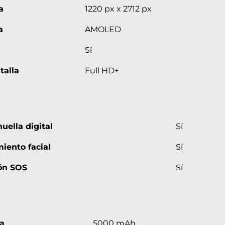
a
1220 px x 2712 px
a
AMOLED
Sí
talla
Full HD+
uella digital
Sí
iento facial
Sí
ón SOS
Sí
a
5000 mAh