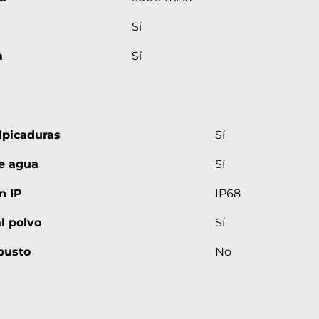
Sí
a
Sí
alpicaduras
Sí
e agua
Sí
n IP
IP68
l polvo
Sí
obusto
No