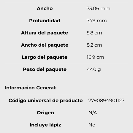
Ancho
73.06 mm
Profundidad
7.79 mm
Altura del paquete
5.8 cm
Ancho del paquete
8.2 cm
Largo del paquete
16.9 cm
Peso del paquete
440 g
Informacion General:
Código universal de producto
7790894901127
Origen
N/A
Incluye lápiz
No