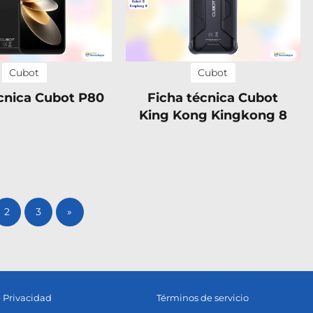
Cubot
Cubot
cnica Cubot P80
Ficha técnica Cubot
King Kong Kingkong 8
2
3
»
e Privacidad
Términos de servicio