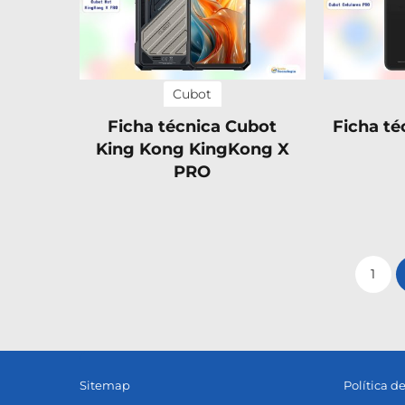
Cubot
Ficha técnica Cubot
Ficha té
King Kong KingKong X
PRO
1
Sitemap
Política d