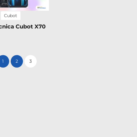
Cubot
écnica Cubot X70
1
2
3