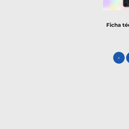
Ficha t
«