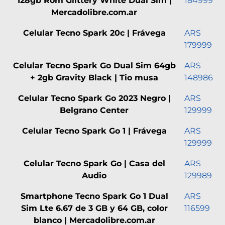
128gb Rom Glittery White Dual Sim |
184999
Mercadolibre.com.ar
Celular Tecno Spark 20c | Frávega
ARS
179999
Celular Tecno Spark Go Dual Sim 64gb
ARS
+ 2gb Gravity Black | Tio musa
148986
Celular Tecno Spark Go 2023 Negro |
ARS
Belgrano Center
129999
Celular Tecno Spark Go 1 | Frávega
ARS
129999
Celular Tecno Spark Go | Casa del
ARS
Audio
129989
Smartphone Tecno Spark Go 1 Dual
ARS
Sim Lte 6.67 de 3 GB y 64 GB, color
116599
blanco | Mercadolibre.com.ar