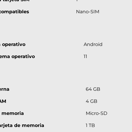
compatibles
Nano-SIM
 operativo
Android
tema operativo
11
erna
64 GB
AM
4 GB
de memoria
Micro-SD
arjeta de memoria
1 TB