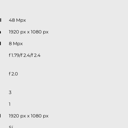
l
48 Mpx
a
1920 px x 1080 px
l
8 Mpx
f 1.79/f 2.4/f 2.4
f 2.0
3
1
l
1920 px x 1080 px
Sí