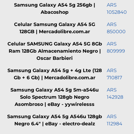
Samsung Galaxy A54 5g 256gb |
ARS
Abacoshop
1052840
Celular Samsung Galaxy A54 5G
ARS
128GB | Mercadolibre.com.ar
850000
Celular SAMSUNG Galaxy A54 5G 8Gb
ARS
Ram 128Gb Almacenamiento Negro |
809999
Oscar Barbieri
Samsung Galaxy A54 5g + 4g Lte (128
ARS
Gb + 6 Gb) | Mercadolibre.com.ar
710817
Samsung Galaxy A54 5g Sm-a546u
ARS
Solo Spectrum 128gb Negro
142928
Asombroso | eBay - yywirelesss
Samsung Galaxy A54 5g A546u 128gb
ARS
Negro 6.4" | eBay - electro-dealz
112984