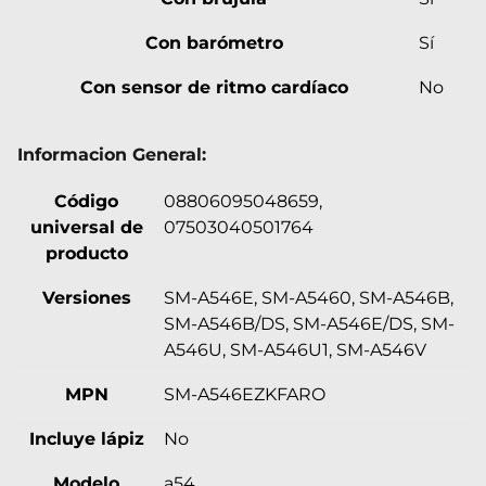
Con barómetro
Sí
Con sensor de ritmo cardíaco
No
Informacion General:
Código
08806095048659,
universal de
07503040501764
producto
Versiones
SM-A546E, SM-A5460, SM-A546B,
SM-A546B/DS, SM-A546E/DS, SM-
A546U, SM-A546U1, SM-A546V
MPN
SM-A546EZKFARO
Incluye lápiz
No
Modelo
a54