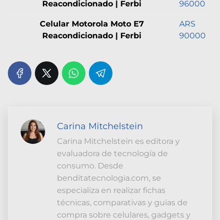
Reacondicionado | Ferbi
96000
Celular Motorola Moto E7
ARS
Reacondicionado | Ferbi
90000
Carina Mitchelstein
Carina Mitchelstein es editora y
evaluadora de tecnología de
consumo. Desde
benditatecnologia.com, se
especializa en realizar fichas
técnicas, comparativas y guías de
compra sobre celulares, gadgets y