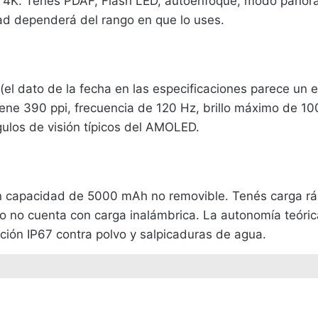
n 4K. Tenés PDAF, Flash LED, autoenfoque, modo panorá
dad dependerá del rango en que lo uses.
l dato de la fecha en las especificaciones parece un er
iene 390 ppi, frecuencia de 120 Hz, brillo máximo de 100
gulos de visión típicos del AMOLED.
con capacidad de 5000 mAh no removible. Tenés carga rá
ero no cuenta con carga inalámbrica. La autonomía teóri
ción IP67 contra polvo y salpicaduras de agua.