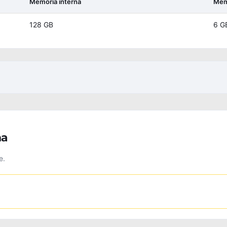
Memoria interna
Mem
128 GB
6 G
na
e.