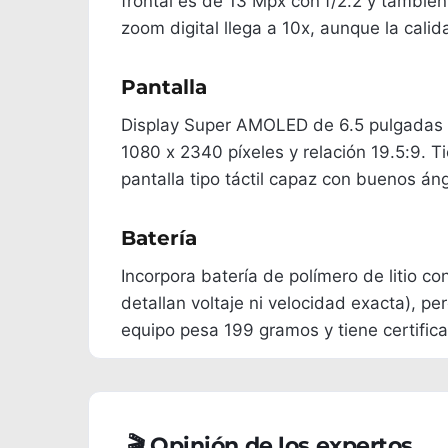
frontal es de 13 Mpx con f/2.2 y tambié
zoom digital llega a 10x, aunque la cali
Pantalla
Display Super AMOLED de 6.5 pulgadas (e
1080 x 2340 píxeles y relación 19.5:9. T
pantalla tipo táctil capaz con buenos án
Batería
Incorpora batería de polímero de litio 
detallan voltaje ni velocidad exacta), p
equipo pesa 199 gramos y tiene certifica
🎬 Opinión de los expertos