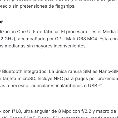
recio sin pretensiones de flagships.
or
ización One UI 5 de fábrica. El procesador es el Media
 2 GHz), acompañado por GPU Mali-G68 MC4. Esta confi
pps medianas sin mayores inconvenientes.
 Bluetooth integrados. La única ranura SIM es Nano-SIM
 tarjeta microSD. Incluye NFC para pagos por proximi
vas a necesitar auriculares inalámbricos o USB-C.
px con f/1.8, ultra angular de 8 Mpx con f/2.2 y macro d