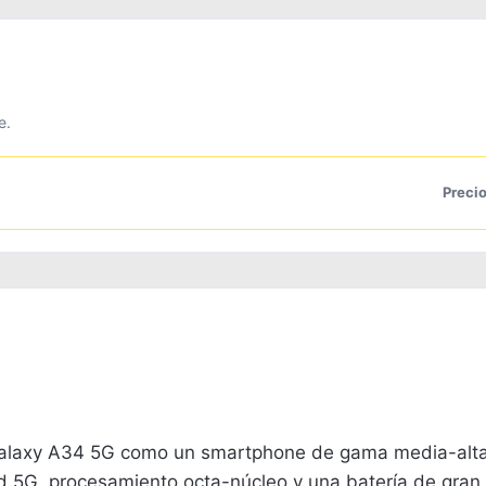
e.
Precio
alaxy A34 5G como un smartphone de gama media-alta 
d 5G, procesamiento octa-núcleo y una batería de gran 