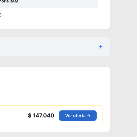
oria RAM
B
$ 147.040
Ver oferta →