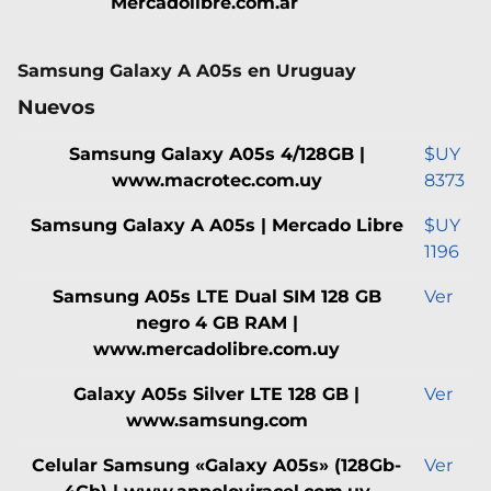
Mercadolibre.com.ar
Samsung Galaxy A A05s en Uruguay
Nuevos
Samsung Galaxy A05s 4/128GB |
$UY
www.macrotec.com.uy
8373
Samsung Galaxy A A05s | Mercado Libre
$UY
1196
Samsung A05s LTE Dual SIM 128 GB
Ver
negro 4 GB RAM |
www.mercadolibre.com.uy
Galaxy A05s Silver LTE 128 GB |
Ver
www.samsung.com
Celular Samsung «Galaxy A05s» (128Gb-
Ver