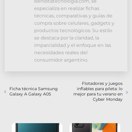
benditatecnologia.com, se
especializa en realizar fichas
técnicas, comparativas y guías de
compra sobre celulares, gadgets y
productos tecnológicos. Su estilo
se destaca por la claridad, la
imparcialidad y el enfoque en las
necesidades reales del
consumidor argentino.
Flotadores y juegos
Ficha técnica Samsung
inflables para pileta: lo
Galaxy A Galaxy A05
mejor para tu verano en
Cyber Monday