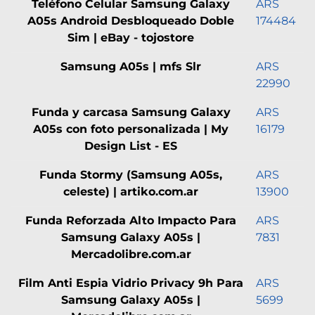
Teléfono Celular Samsung Galaxy
ARS
A05s Android Desbloqueado Doble
174484
Sim | eBay - tojostore
Samsung A05s | mfs Slr
ARS
22990
Funda y carcasa Samsung Galaxy
ARS
A05s con foto personalizada | My
16179
Design List - ES
Funda Stormy (Samsung A05s,
ARS
celeste) | artiko.com.ar
13900
Funda Reforzada Alto Impacto Para
ARS
Samsung Galaxy A05s |
7831
Mercadolibre.com.ar
Film Anti Espia Vidrio Privacy 9h Para
ARS
Samsung Galaxy A05s |
5699