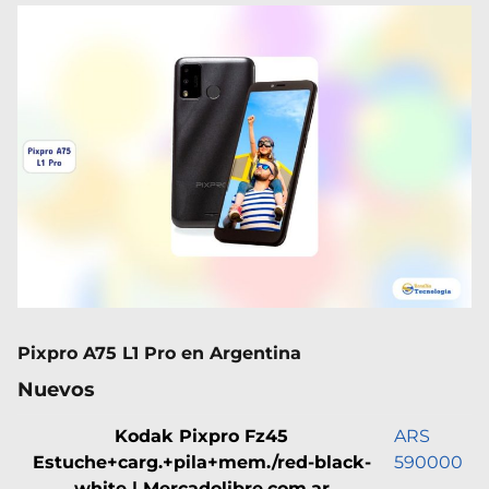
Pixpro A75 L1 Pro en Argentina
Nuevos
Kodak Pixpro Fz45
ARS
Estuche+carg.+pila+mem./red-black-
590000
white | Mercadolibre.com.ar