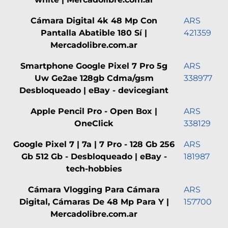
Cámara Digital 4k 48 Mp Con
ARS
Pantalla Abatible 180 Sí |
421359
Mercadolibre.com.ar
Smartphone Google Pixel 7 Pro 5g
ARS
Uw Ge2ae 128gb Cdma/gsm
338977
Desbloqueado | eBay - devicegiant
Apple Pencil Pro - Open Box |
ARS
OneClick
338129
Google Pixel 7 | 7a | 7 Pro - 128 Gb 256
ARS
Gb 512 Gb - Desbloqueado | eBay -
181987
tech-hobbies
Cámara Vlogging Para Cámara
ARS
Digital, Cámaras De 48 Mp Para Y |
157700
Mercadolibre.com.ar