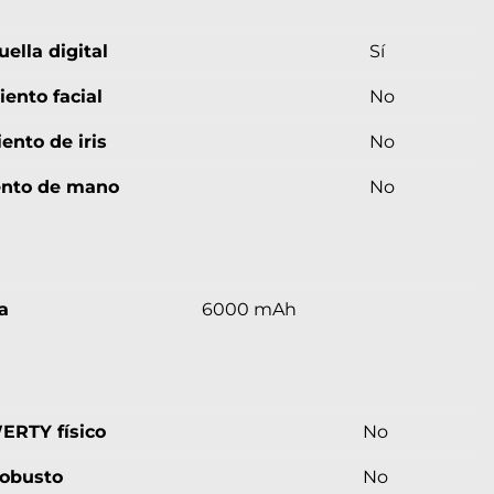
ella digital
Sí
ento facial
No
ento de iris
No
ento de mano
No
a
6000 mAh
ERTY físico
No
robusto
No