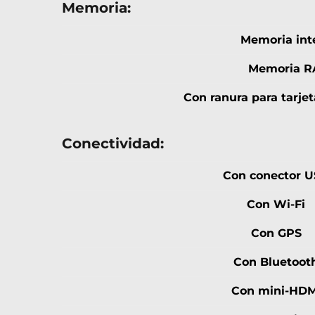
Memoria:
Memoria int
Memoria 
Con ranura para tarje
Conectividad:
Con conector 
Con Wi-Fi
Con GPS
Con Bluetoot
Con mini-HDM