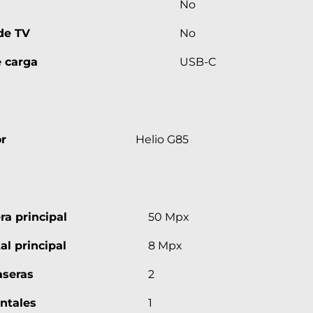
No
de TV
No
e carga
USB-C
r
Helio G85
ra principal
50 Mpx
al principal
8 Mpx
aseras
2
ntales
1