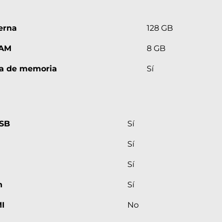
erna
128 GB
RAM
8 GB
ta de memoria
Sí
USB
Sí
Sí
Sí
h
Sí
I
No