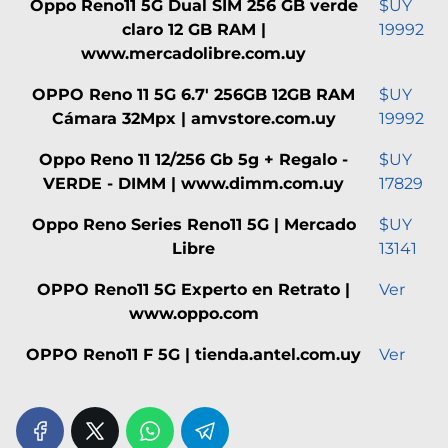
Oppo Reno11 5G Dual SIM 256 GB verde
$UY
claro 12 GB RAM |
19992
www.mercadolibre.com.uy
OPPO Reno 11 5G 6.7' 256GB 12GB RAM
$UY
Cámara 32Mpx | amvstore.com.uy
19992
Oppo Reno 11 12/256 Gb 5g + Regalo -
$UY
VERDE - DIMM | www.dimm.com.uy
17829
Oppo Reno Series Reno11 5G | Mercado
$UY
Libre
13141
OPPO Reno11 5G Experto en Retrato |
Ver
www.oppo.com
OPPO Reno11 F 5G | tienda.antel.com.uy
Ver