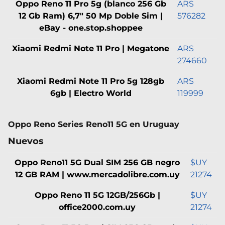
Oppo Reno 11 Pro 5g (blanco 256 Gb
ARS
12 Gb Ram) 6,7" 50 Mp Doble Sim |
576282
eBay - one.stop.shoppee
Xiaomi Redmi Note 11 Pro | Megatone
ARS
274660
Xiaomi Redmi Note 11 Pro 5g 128gb
ARS
6gb | Electro World
119999
Oppo Reno Series Reno11 5G en Uruguay
Nuevos
Oppo Reno11 5G Dual SIM 256 GB negro
$UY
12 GB RAM | www.mercadolibre.com.uy
21274
Oppo Reno 11 5G 12GB/256Gb |
$UY
office2000.com.uy
21274