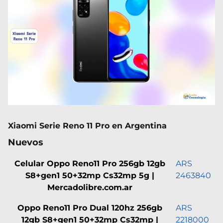
Xiaomi Serie Reno 11 Pro en Argentina
Nuevos
Celular Oppo Reno11 Pro 256gb 12gb
ARS
S8+gen1 50+32mp Cs32mp 5g |
2463840
Mercadolibre.com.ar
Oppo Reno11 Pro Dual 120hz 256gb
ARS
12gb S8+gen1 50+32mp Cs32mp |
2218000