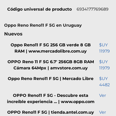
Código universal de producto
6934177769689
Oppo Reno Reno11 F 5G en Uruguay
Nuevos
Oppo Reno11 F 5G 256 GB verde 8 GB
$UY
RAM | www.mercadolibre.com.uy
11979
OPPO Reno 11 F 5G 6.7' 256GB 8GB RAM
$UY
Cámara 64Mpx | amvstore.com.uy
11979
Oppo Reno Reno11 F 5G | Mercado Libre
$UY
4482
OPPO Reno11 F 5G - Descubre esta
Ver
increíble experiencia ... | www.oppo.com
OPPO Reno11 F 5G | tienda.antel.com.uy
Ver