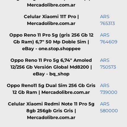
Mercadolibre.com.ar
Celular Xiaomi 11T Pro |
ARS
Mercadolibre.com.ar
765313
Oppo Reno 11 Pro 5g (gris 256 Gb 12
ARS
Gb Ram) 6,7" 50 Mp Doble Sim |
764609
eBay - one.stop.shoppee
Oppo Reno 11 Pro 5g 6,74" Amoled
ARS
12/256 Gb Versión Global Md8200 |
750573
eBay - bq_shop
Oppo Reno11 5g Dual Sim 256 Gb Gris
ARS
12 Gb Ram | Mercadolibre.com.ar
739000
Celular Xiaomi Redmi Note 11 Pro 5g
ARS
8gb 256gb Gris Gris |
580000
Mercadolibre.com.ar