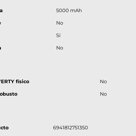
a
5000 mAh
e
No
Sí
a
No
ERTY físico
No
robusto
No
ucto
6941812751350