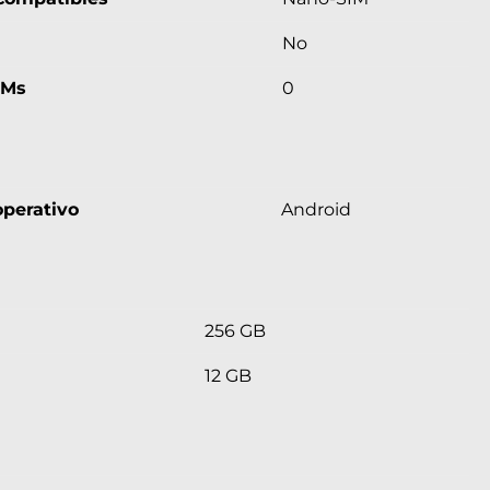
No
IMs
0
perativo
Android
256 GB
12 GB