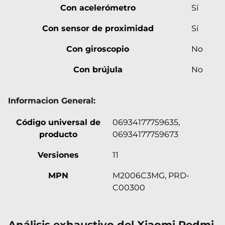
Con acelerómetro
Sí
Con sensor de proximidad
Sí
Con giroscopio
No
Con brújula
No
Informacion General:
Código universal de
06934177759635,
producto
06934177759673
Versiones
11
MPN
M2006C3MG, PRD-
C00300
Análisis exhaustivo del Xiaomi Redmi