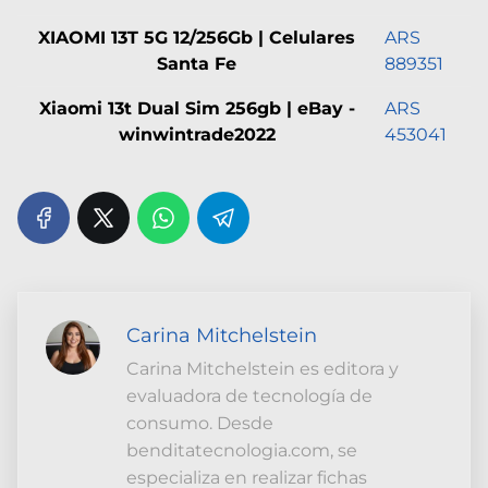
XIAOMI 13T 5G 12/256Gb | Celulares
ARS
Santa Fe
889351
Xiaomi 13t Dual Sim 256gb | eBay -
ARS
winwintrade2022
453041
Carina Mitchelstein
Carina Mitchelstein es editora y
evaluadora de tecnología de
consumo. Desde
benditatecnologia.com, se
especializa en realizar fichas