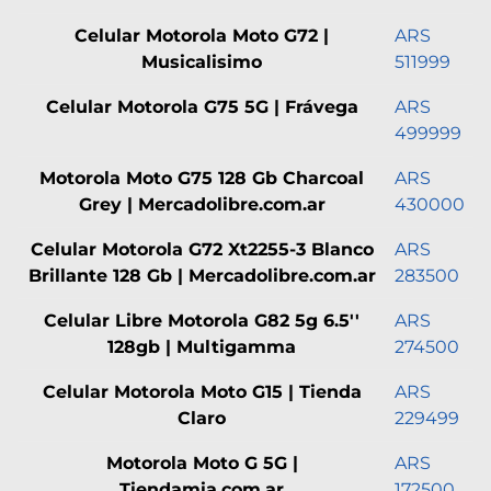
Celular Motorola Moto G72 |
ARS
Musicalisimo
511999
Celular Motorola G75 5G | Frávega
ARS
499999
Motorola Moto G75 128 Gb Charcoal
ARS
Grey | Mercadolibre.com.ar
430000
Celular Motorola G72 Xt2255-3 Blanco
ARS
Brillante 128 Gb | Mercadolibre.com.ar
283500
Celular Libre Motorola G82 5g 6.5''
ARS
128gb | Multigamma
274500
Celular Motorola Moto G15 | Tienda
ARS
Claro
229499
Motorola Moto G 5G |
ARS
Tiendamia.com.ar
172500