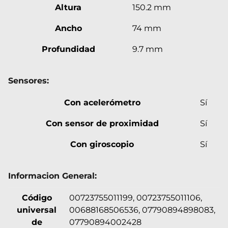
Altura
150.2 mm
Ancho
74 mm
Profundidad
9.7 mm
Sensores:
Con acelerómetro
Sí
Con sensor de proximidad
Sí
Con giroscopio
Sí
Informacion General:
Código
00723755011199, 00723755011106,
universal
00688168506536, 07790894898083,
de
07790894002428