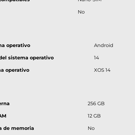
No
a operativo
Android
del sistema operativo
14
ma operativo
XOS 14
erna
256 GB
AM
12 GB
ta de memoria
No