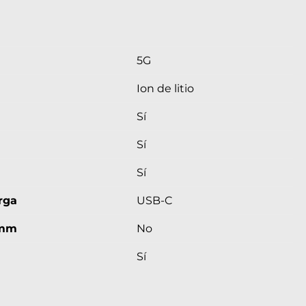
5G
Ion de litio
Sí
Sí
Sí
rga
USB-C
 mm
No
Sí