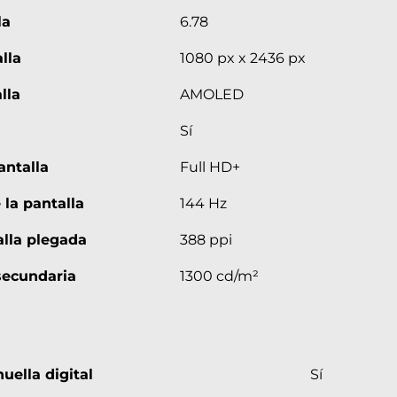
la
6.78
lla
1080 px x 2436 px
lla
AMOLED
Sí
antalla
Full HD+
 la pantalla
144 Hz
alla plegada
388 ppi
secundaria
1300 cd/m²
uella digital
Sí