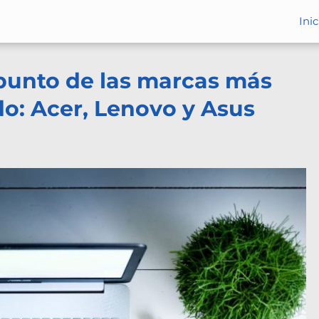
Inic
punto de las marcas más
: Acer, Lenovo y Asus​