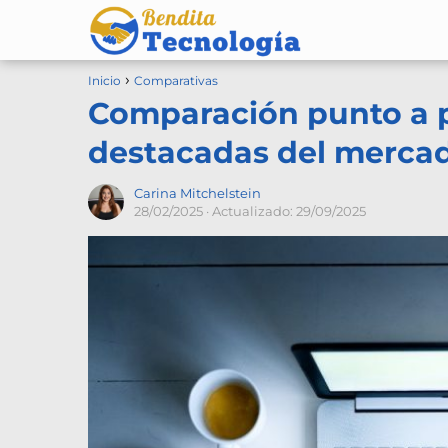
Inicio
Comparativas
Comparación punto a 
destacadas del mercado
Carina Mitchelstein
28/02/2025
· Actualizado: 29/09/2025